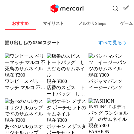
おすすめ
マイリスト
メルカリShops
ゲーム
すべて見る
掘り出しもの ¥300スタート
現在 ¥
300
現在 ¥
300
ワンピース ベリー
現在 ¥
300
パジャマパンツ
マッチ マルコ 不死
店番のスピス ト
イージーパンツ
鳥
ートバッグ しま
むら
現在 ¥
300
現在 ¥
300
現在 ¥
300
あべのハルカスオ
ポケモン メザスタ
FASHION
リジナルカップ で
ポーチセット