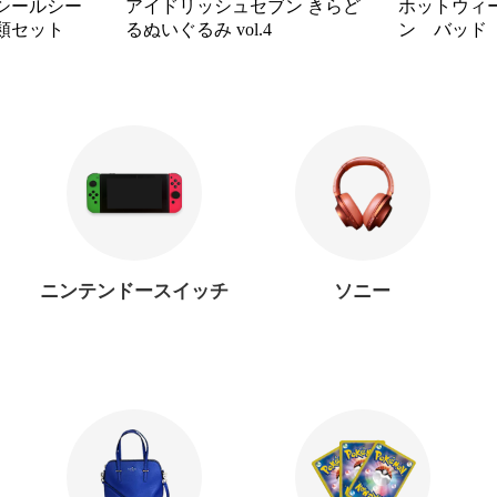
シールシー
アイドリッシュセブン きらど
ホットウィ
8種類セット
るぬいぐるみ vol.4
ン バッド
品
ニンテンドースイッチ
ソニー