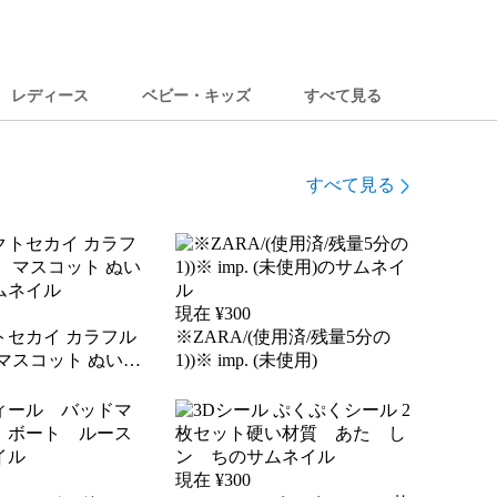
レディース
ベビー・キッズ
すべて見る
すべて見る
現在 ¥
300
トセカイ カラフル
※ZARA/(使用済/残量5分の
マスコット ぬいぐ
1))※ imp. (未使用)
現在 ¥
300