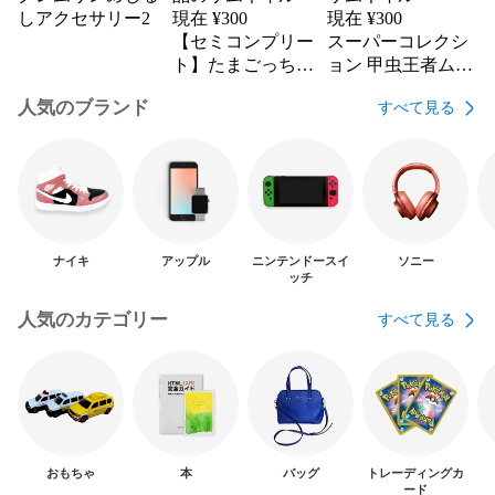
しアクセサリー2
現在 ¥
300
現在 ¥
300
【セミコンプリー
スーパーコレクシ
ト】たまごっちカ
ョン 甲虫王者ムシ
ラフルマルチチャ
キング ダ・ブエル
人気のブランド
すべて見る
ーム2 先行発売品
タ わざカード
ナイキ
アップル
ニンテンドースイ
ソニー
ッチ
人気のカテゴリー
すべて見る
おもちゃ
本
バッグ
トレーディングカ
ード