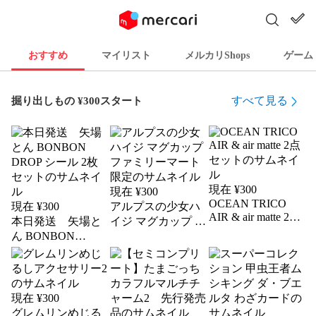
おすすめ
マイリスト
メルカリShops
ゲーム
すべて見る
掘り出しもの ¥300スタート
現在 ¥
300
現在 ¥
300
OCEAN TRICO
現在 ¥
300
アルプスの少女ハ
AIR & air matte 2点
本日発送 矢場と
イジ マグカップ フ
セット
ん BONBON
ァミリーマート限
DROP シール 2枚
定
セット
現在 ¥
300
グレムリンめじる