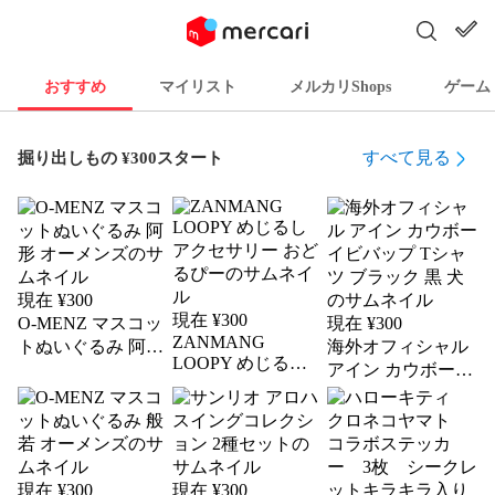
おすすめ
マイリスト
メルカリShops
ゲーム
すべて見る
掘り出しもの ¥300スタート
現在 ¥
300
現在 ¥
300
O-MENZ マスコッ
現在 ¥
300
ZANMANG
トぬいぐるみ 阿形
海外オフィシャル
LOOPY めじるし
オーメンズ
アイン カウボーイ
アクセサリー おど
ビバップ Tシャツ
るぴー
ブラック 黒 犬
現在 ¥
300
現在 ¥
300