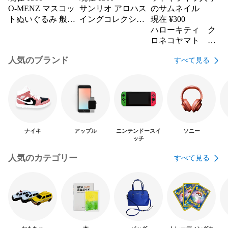
O-MENZ マスコッ
サンリオ アロハス
トぬいぐるみ 般若
イングコレクショ
現在 ¥
300
オーメンズ
ン 2種セット
ハローキティ ク
ロネコヤマト コ
ラボステッカー 3
人気のブランド
すべて見る
枚 シークレット
キラキラ入り
ナイキ
アップル
ニンテンドースイ
ソニー
ッチ
人気のカテゴリー
すべて見る