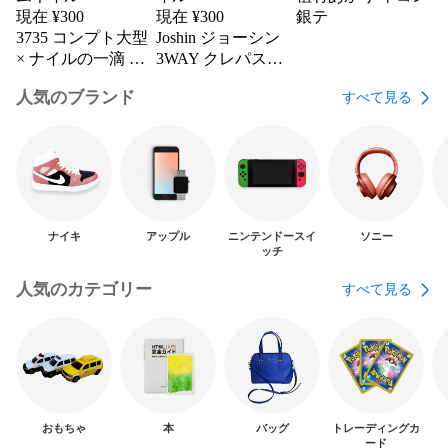
現在 ¥
300
現在 ¥
300
銀テ
3735 コンプト大型
Joshin ジョーシン
× ナイルの一滴 実
3WAY クレパス柄
生多肉植物 ハオル
ブランケット 新品
人気のブランド
すべて見る
チア アロエ
未使用
ナイキ
アップル
ニンテンドースイ
ソニー
ッチ
人気のカテゴリー
すべて見る
おもちゃ
本
バッグ
トレーディングカ
ード