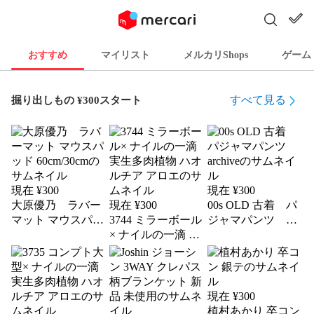
おすすめ
マイリスト
メルカリShops
ゲーム
すべて見る
掘り出しもの ¥300スタート
現在 ¥
300
現在 ¥
300
大原優乃 ラバー
現在 ¥
300
00s OLD 古着 パ
マット マウスパッ
3744 ミラーボール
ジャマパンツ
archive
ド 60cm/30cm
× ナイルの一滴 実
生多肉植物 ハオル
チア アロエ
現在 ¥
300
植村あかり 卒コン