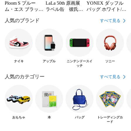
Ploom S プルー
LaLa 50th 原画展
YONEX ダッフル
ム・エス ブラック
ラベル缶 彼氏彼
バッグ ホワイト/レ
付属品あり
女の事情 アクキー
ッド
人気のブランド
すべて見る
ナイキ
アップル
ニンテンドースイ
ソニー
ッチ
人気のカテゴリー
すべて見る
おもちゃ
本
バッグ
トレーディングカ
ード