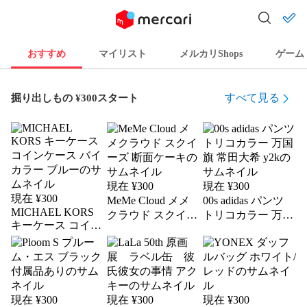
おすすめ
マイリスト
メルカリShops
ゲーム
すべて見る
掘り出しもの ¥300スタート
現在 ¥
300
現在 ¥
300
現在 ¥
300
MeMe Cloud メメ
00s adidas パンツ
MICHAEL KORS
クラウド スクイー
トリコカラー 万国
キーケース コイン
ズ 断面ケーキ
旗 常田大希 y2k
ケース バイカラー
ブルー
現在 ¥
300
現在 ¥
300
現在 ¥
300