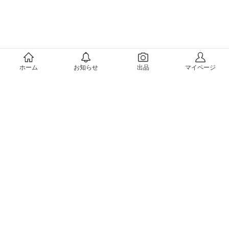
メルカリについて
ホーム
お知らせ
出品
マイページ
会社概要（運営会社）
採用情報
プレスリリース
公式ブログ
プレスキット
メルカリUS
メルカリShops
m department（エムデパ）
ヘルプ
ヘルプセンター（ガイド・お問い合わせ）
メルカリShopsでショップを開設する
メルカリShops ショップ管理画面にログイン
メルカリShops出店者向けガイド
お問い合わせ一覧