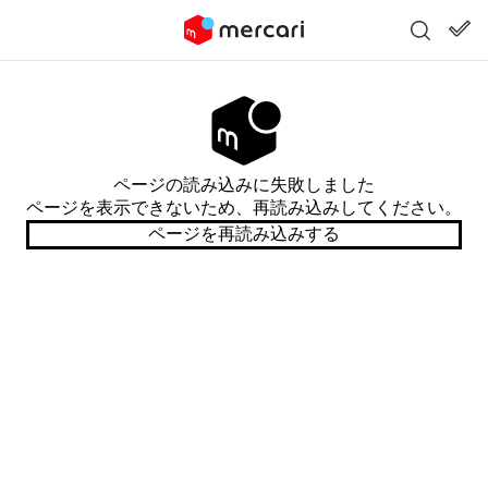
ページの読み込みに失敗しました
ページを表示できないため、再読み込みしてください。
ページを再読み込みする