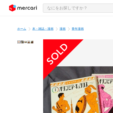
ンツにスキップ
ホーム
本・雑誌・漫画
漫画
青年漫画