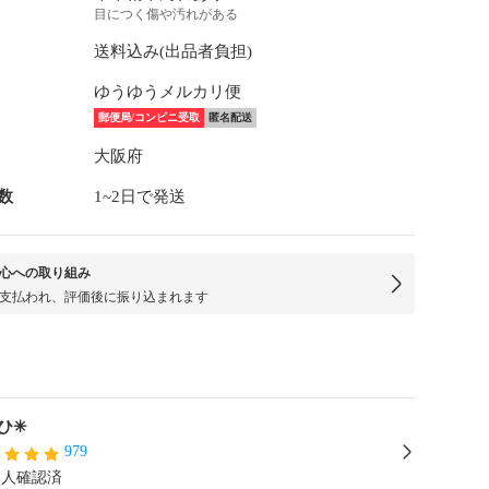
目につく傷や汚れがある
送料込み(出品者負担)
ゆうゆうメルカリ便
郵便局/コンビニ受取
匿名配送
大阪府
数
1~2日で発送
心への取り組み
支払われ、評価後に振り込まれます
ひ✳
979
本人確認済