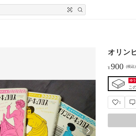
オリンピ
900
(税込
¥
ゆう
こ
1