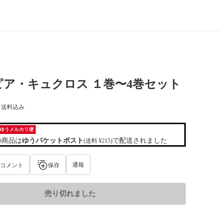
ア・キュクロス １巻〜4巻セット
) 送料込み
ゆうメルカリ便
の商品は
ゆうパケットポスト
で配送されました
(送料 ¥215)
通報
コメント
保存
売り切れました