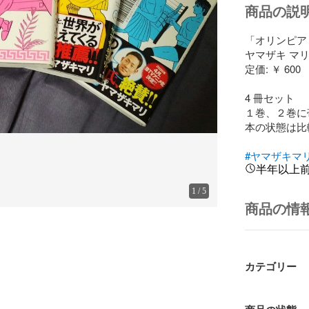
商品の説
「オリンピア・
ヤマザキ マリ
定価: ￥ 600

4 冊セット

１巻、２巻に
本の状態は比
#ヤマザキマ
半年以上
1
/
5
商品の情
カテゴリー