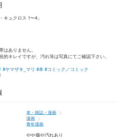
明
キュクロス 1〜4」



帯はありません。

較的キレイですが、汚れ等は写真にてご確認下さい。

リ
#ヤマザキ_マリ
#本
#コミック／コミック
前
報
本・雑誌・漫画
漫画
青年漫画
やや傷や汚れあり