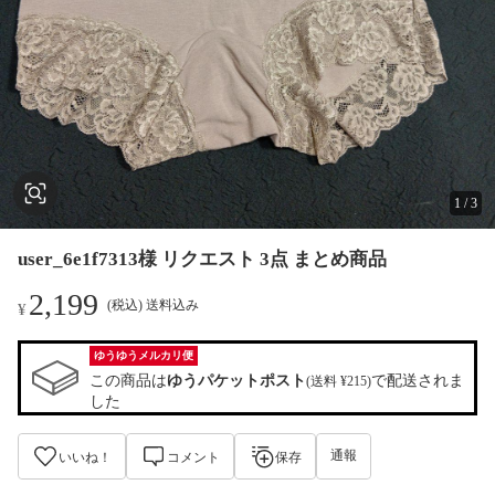
1
/
3
user_6e1f7313様 リクエスト 3点 まとめ商品
2,199
(税込) 送料込み
¥
ゆうゆうメルカリ便
この商品は
ゆうパケットポスト
で配送されま
(送料 ¥215)
した
通報
いいね！
コメント
保存