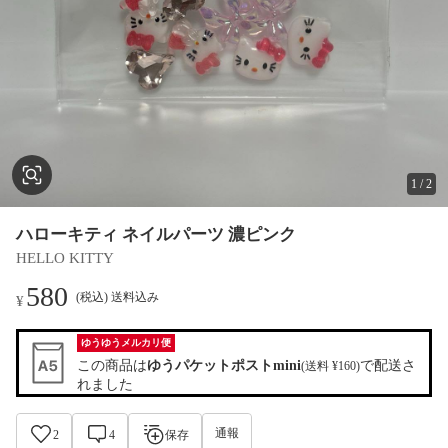
1
/
2
ハローキティ ネイルパーツ 濃ピンク
HELLO KITTY
580
(税込) 送料込み
¥
ゆうゆうメルカリ便
この商品は
ゆうパケットポストmini
で配送さ
(送料 ¥160)
れました
通報
2
4
保存