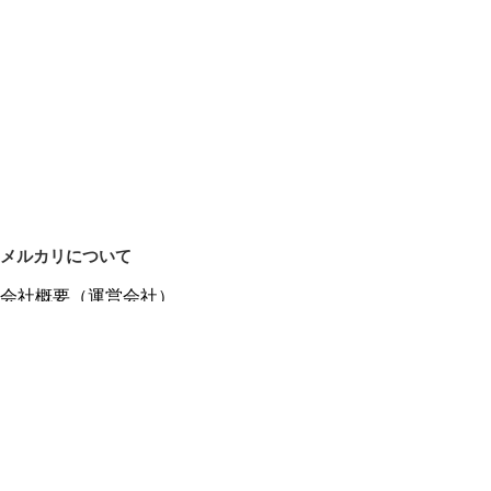
メルカリについて
会社概要（運営会社）
採用情報
プレスリリース
公式ブログ
プレスキット
メルカリUS
メルカリShops
m department（エムデパ）
ヘルプ