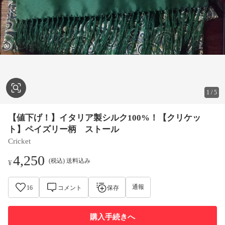
1
/
5
【値下げ！】イタリア製シルク100%！【クリケッ
ト】ペイズリー柄 ストール
Cricket
4,250
(税込) 送料込み
¥
通報
16
コメント
保存
購入手続きへ