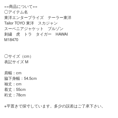
==商品について==

◯アイテム名

東洋エンタープライズ　テーラー東洋

Tailor TOYO 東洋　スカジャン

スーベニアジャケット　ブルゾン

刺繍　虎　トラ　タイガー　HAWAI

M18470

◯サイズ（cm）

表記サイズ M 

肩幅：cm

脇下身幅：54.5cm

袖丈：cm

着丈：55cm

裄丈：78cm

※平置きで採寸しています。多少の誤差はご了承下さい。
