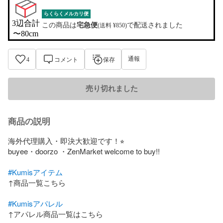
らくらくメルカリ便
3辺合計

この商品は
宅急便
で配送されました
(送料 ¥850)
〜80cm
通報
4
コメント
保存
売り切れました
商品の説明
海外代理購入・即決大歓迎です！⭐︎

buyee・doorzo ・ZenMarket welcome to buy!!

#Kumisアイテム
↑商品一覧こちら

#Kumisアパレル
↑アパレル商品一覧はこちら
