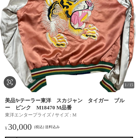
1
/
15
美品✨テーラー東洋 スカジャン タイガー ブル
ー ピンク M18470 M品番
 / 
東洋エンタープライズ
サイズ
 : 
M
30,000
(税込) 送料込み
¥