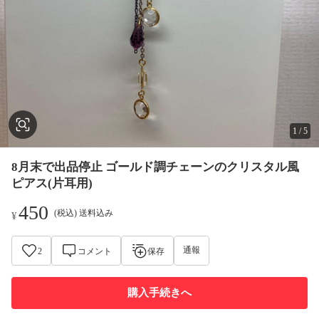
1
/
5
8月末で出品停止 ゴールド調チェーンのクリスタル風
ピアス(片耳用)
450
(税込) 送料込み
¥
通報
2
コメント
保存
購入手続きへ