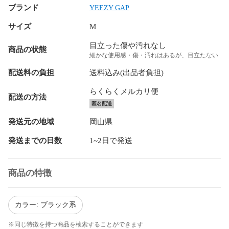
ブランド
YEEZY GAP
サイズ
M
目立った傷や汚れなし
商品の状態
細かな使用感・傷・汚れはあるが、目立たない
配送料の負担
送料込み(出品者負担)
らくらくメルカリ便
配送の方法
匿名配送
発送元の地域
岡山県
発送までの日数
1~2日で発送
商品の特徴
カラー: ブラック系
※同じ特徴を持つ商品を検索することができます