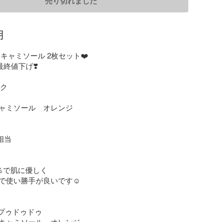
売り切れました
明
 キャミソール 2枚セット❤️

終値下げ❣️

ク

ャミソール　オレンジ

相当

％で肌に優しく

で使い勝手が良いです☺︎

u  プゥドゥドゥ

キャミソール　オレンジ
