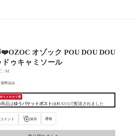
❤️OZOC オゾック POU DOU DOU
ゥドゥキャミソール
ズ
 : 
M
) 送料込み
ゆうメルカリ便
の商品は
ゆうパケットポスト
で配送されました
(送料 ¥215)
通報
コメント
保存