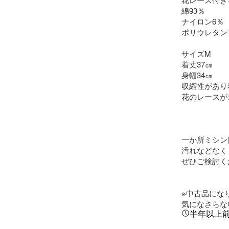
綿93％

ナイロン6％

ポリウレタン1
サイズM

着丈37㎝

身幅34㎝

収縮性があり
花のレースが
一か所ミシン
汚れなどなく
ぜひご検討くだ
※中古品にな
気になさらな
半年以上