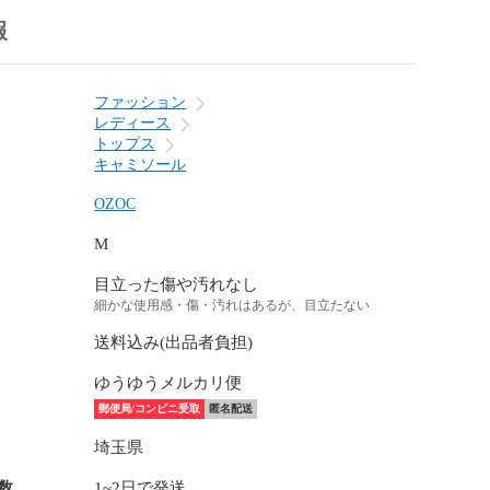
報
ファッション
レディース
トップス
キャミソール
OZOC
M
目立った傷や汚れなし
細かな使用感・傷・汚れはあるが、目立たない
送料込み(出品者負担)
ゆうゆうメルカリ便
郵便局/コンビニ受取
匿名配送
埼玉県
数
1~2日で発送