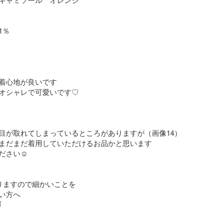
％

着心地が良いです

オシャレで可愛いです♡

目が取れてしまっているところがありますが（画像14）
まだまだ着用していただけるお品かと思います

さい☺︎

りますので細かいことを

い方へ
前