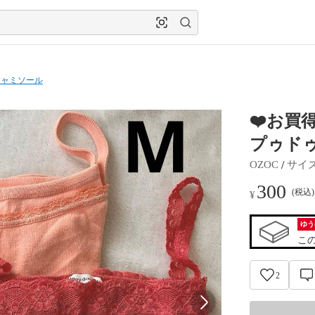
キャミソール
❤️お買得
プゥド
 / 
OZOC
サイ
300
(税込
¥
ゆう
こ
2