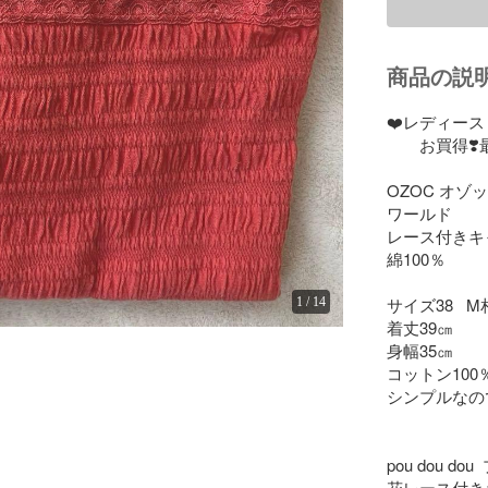
商品の説
❤️レディース
　　お買得❣️最
OZOC オゾッ
ワールド

レース付きキ
綿100％　

サイズ38   M
1
/
14
着丈39㎝

身幅35㎝

コットン100
シンプルなの
pou dou do
花レース付き