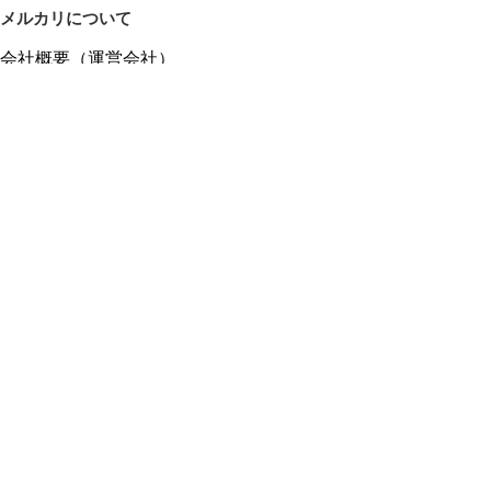
メルカリについて
会社概要（運営会社）
採用情報
プレスリリース
公式ブログ
プレスキット
メルカリUS
メルカリShops
m department（エムデパ）
ヘルプ
ヘルプセンター（ガイド・お問い合わせ）
メルカリShopsでショップを開設する
メルカリShops ショップ管理画面にログイン
メルカリShops出店者向けガイド
お問い合わせ一覧
フリーワードから商品をさがす
プライバシーと利用規約
メルカリ利用規約
メルカリShops利用規約