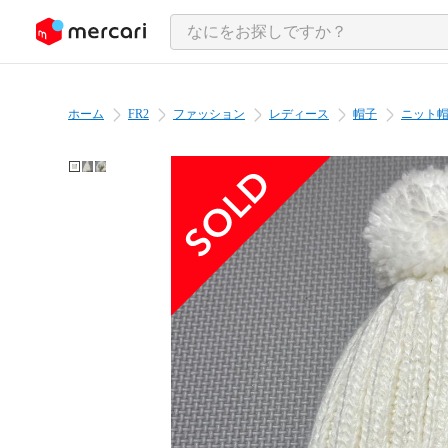
ンツにスキップ
ホーム
FR2
ファッション
レディース
帽子
ニット