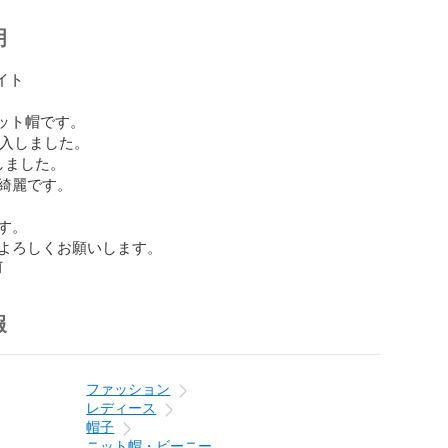
明
イト

ット帽です。

購入しました。

ました。

綺麗です。

。

よろしくお願いします。
前
報
ファッション
レディース
帽子
ニット帽・ビーニー