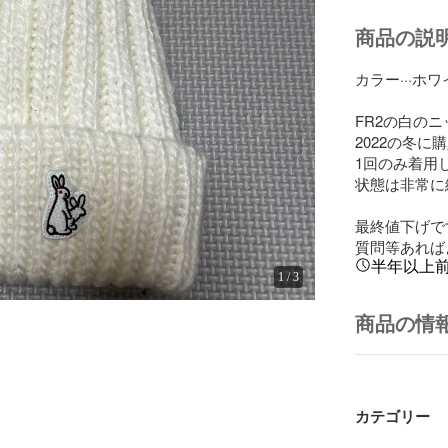
商品の説
カラー···ホワ
FR2の白のニ
2022の冬に
1回のみ着用し
状態は非常に
最終値下げです
質問等あれば
半年以上
1
/
3
商品の情
カテゴリー