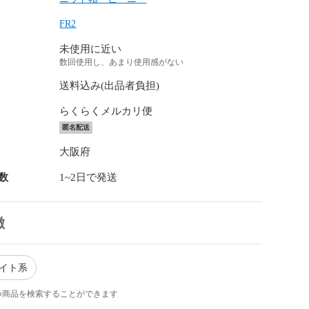
FR2
未使用に近い
数回使用し、あまり使用感がない
送料込み(出品者負担)
らくらくメルカリ便
匿名配送
大阪府
数
1~2日で発送
徴
ワイト系
つ商品を検索することができます