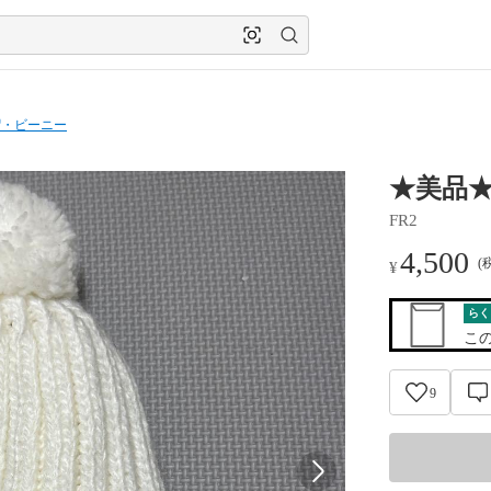
帽・ビーニー
★美品★
FR2
4,500
(
¥
らく
こ
9