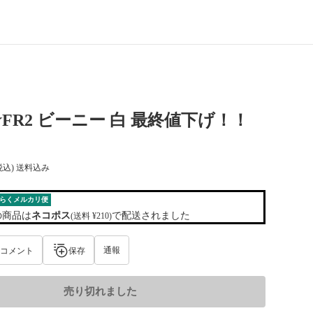
FR2 ビーニー 白 最終値下げ！！
税込) 送料込み
らくメルカリ便
の商品は
ネコポス
で配送されました
(送料 ¥210)
通報
コメント
保存
売り切れました