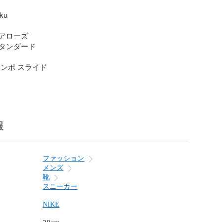
u

アローズ

タンダード

ンポ スライド

報
ファッション
メンズ
靴
スニーカー
NIKE