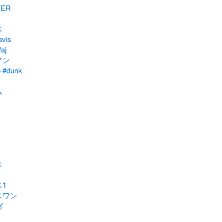
VER
ス
avis
aj
アン
b
#dunk
ム
ス
1
スワン
イ