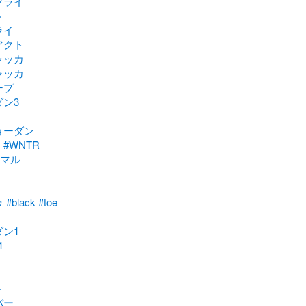
フライ
ト
ライ
アクト
ャッカ
ャッカ
ープ
ダン3
ョーダン
#WNTR
ニマル
ゥ
#black
#toe
ダン1
1
ト
バー