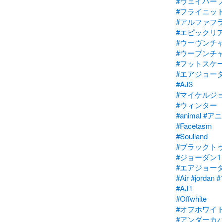
#ヴェイパー
#フライニッ
#アルファフ
#エピックリ
#ウーヴンチ
#ウーブンチ
#フットスケ
#エアジョー
#AJ3
#マイケルジ
#ウィンター
#animal
#ア
#Facetasm
#Soulland
#ブラックト
#ジョーダン1
#エアジョー
#Air
#jordan
#
#AJ1
#Offwhite
#オフホワイ
#アンダーカ