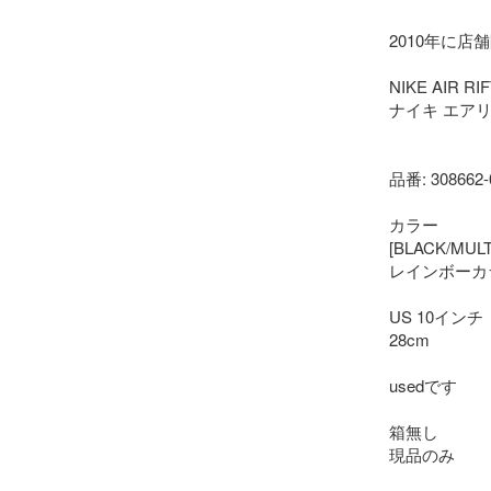
2010年に店
NIKE AIR R
ナイキ エアリ
品番: 308662-0
カラー

[BLACK/MULTI
レインボーカラ
US 10インチ

28cm

usedです

箱無し

現品のみ
