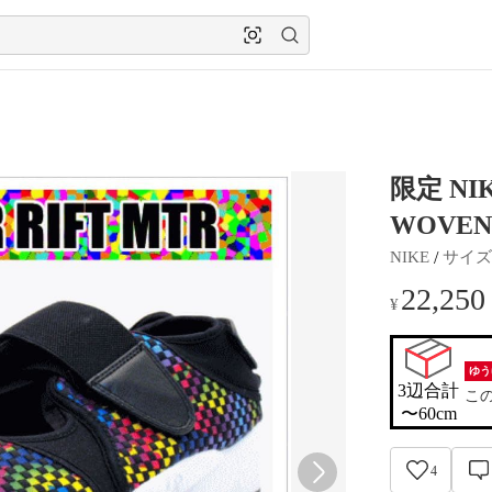
限定 NI
WOVE
 / 
NIKE
サイズ
22,250
¥
ゆう
3辺合計

こ
〜60cm
4