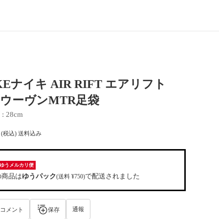
KEナイキ AIR RIFT エアリフト
NウーヴンMTR足袋
 : 
28cm
(税込) 送料込み
ゆうメルカリ便
の商品は
ゆうパック
で配送されました
(送料 ¥750)
通報
コメント
保存