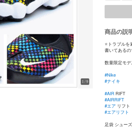
商品の説
⭐️トラブル
書いてあるの
数量限定モデル
#Nike
#ナイキ
1
/
9
#AIR
#AIRRIFT
#エア
#エアリフト
足袋 シューズ