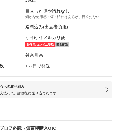
28cm
目立った傷や汚れなし
細かな使用感・傷・汚れはあるが、目立たない
送料込み(出品者負担)
ゆうゆうメルカリ便
郵便局/コンビニ受取
匿名配送
神奈川県
数
1~2日で発送
心への取り組み
支払われ、評価後に振り込まれます
⚠️プロフ必読→無言即購入OK‼️