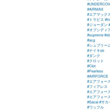
#UNDERCO
#AIRMAX
#エアマック
#トラビス
#tr
#ジョーダン
#
#オブシディ
#supreme
#s
#acg
#シュプリー
#ナイキsb
#ダンク
#クロット
#Clot
#Fearless
#AIRFORCE
#エアフォー
#フィアレス
#エアフォース
#エアフォー
#Sacai
#サカ
#ワッフル