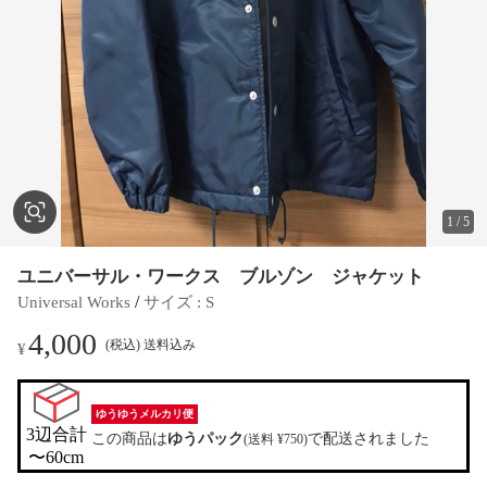
1
/
5
ユニバーサル・ワークス ブルゾン ジャケット
 / 
Universal Works
サイズ
 : 
S
4,000
(税込) 送料込み
¥
ゆうゆうメルカリ便
3辺合計

この商品は
ゆうパック
で配送されました
(送料 ¥750)
〜60cm