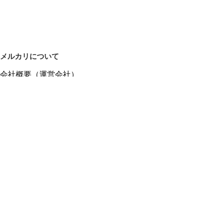
メルカリについて
会社概要（運営会社）
採用情報
プレスリリース
公式ブログ
プレスキット
メルカリUS
メルカリShops
m department（エムデパ）
ヘルプ
ヘルプセンター（ガイド・お問い合わせ）
メルカリShopsでショップを開設する
メルカリShops ショップ管理画面にログイン
メルカリShops出店者向けガイド
お問い合わせ一覧