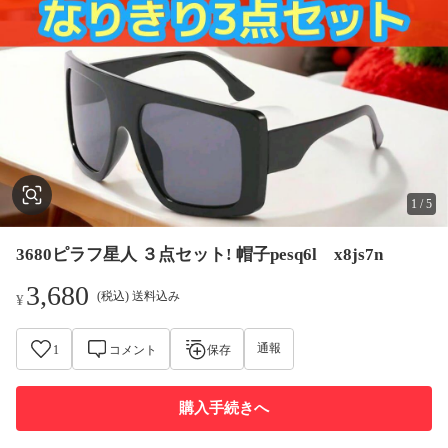
1
/
5
3680ピラフ星人 ３点セット! 帽子pesq6l x8js7n
3,680
(税込) 送料込み
¥
通報
1
コメント
保存
購入手続きへ