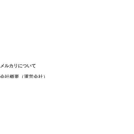
メルカリについて
会社概要（運営会社）
採用情報
プレスリリース
公式ブログ
プレスキット
メルカリUS
メルカリShops
m department（エムデパ）
ヘルプ