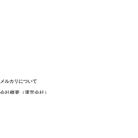
メルカリについて
会社概要（運営会社）
採用情報
プレスリリース
公式ブログ
プレスキット
メルカリUS
メルカリShops
m department（エムデパ）