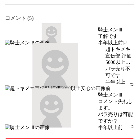
コメント (5)
騎士メンⅢ
了解です
半年以上前
報告する
超トキメキ
宣伝部 評価
5000以上安
心
バラ売り不
可です
半年以上
報告する
前
騎士メンⅢ
コメント失礼し
ます。

バラ売りは可能
ですか？
半年以上前
報告する