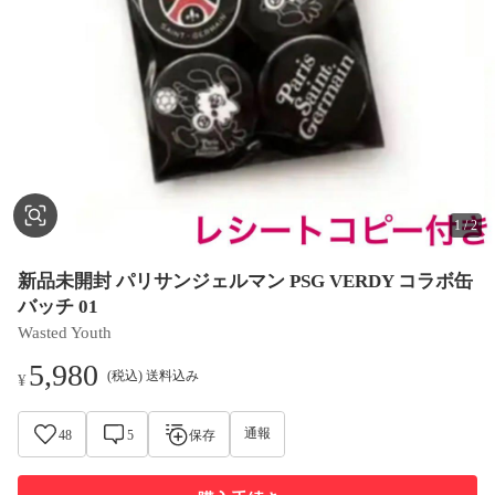
1
/
2
新品未開封 パリサンジェルマン PSG VERDY コラボ缶
バッチ 01
Wasted Youth
5,980
(税込) 送料込み
¥
通報
48
5
保存