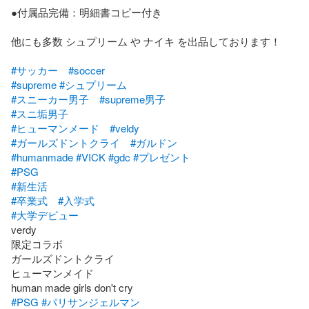
●付属品完備：明細書コピー付き

他にも多数 シュプリーム や ナイキ を出品しております！

#サッカー
#soccer
#supreme
#シュプリーム
#スニーカー男子
#supreme男子
#スニ垢男子
#ヒューマンメード
#veldy
#ガールズドントクライ
#ガルドン
#humanmade
#VICK
#gdc
#プレゼント
#PSG
#新生活
#卒業式
#入学式
#大学デビュー
verdy

限定コラボ

ガールズドントクライ

ヒューマンメイド

#PSG
#パリサンジェルマン