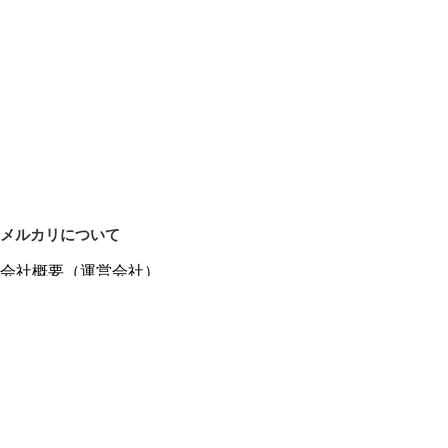
メルカリについて
会社概要（運営会社）
採用情報
プレスリリース
公式ブログ
プレスキット
メルカリUS
メルカリShops
m department（エムデパ）
ヘルプ