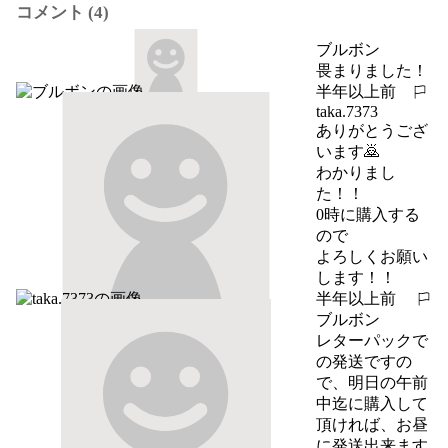
コメント (4)
ブルボン
畏まりました！
半年以上前
報告する
taka.7373
ありがとうござ
います🙇

わかりまし
た！！

0時に購入する
ので

よろしくお願い
します！！
半年以上前
報告する
ブルボン
レターパックで
の発送ですの
で、明日の午前
中迄に購入して
頂ければ、お昼
に発送出来ます