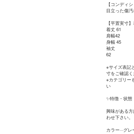
【コンディシ
目立った傷汚
【平置実寸】単
着丈 61

肩幅42

身幅 45

袖丈

62

※サイズ表記
寸をご確認く
※カテゴリー
い

✨特徴・状態
興味がある方
わせ下さい。

カラー···グレー