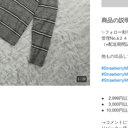
商品の説
✨フォロー割
管理No.a２４
（※配送期間
他もの出品し
#Strawberr
#Strawber
#Strawber
1
/
20
●    2,999
●    3,000
●  10,000円
→コメントに
リピーター様