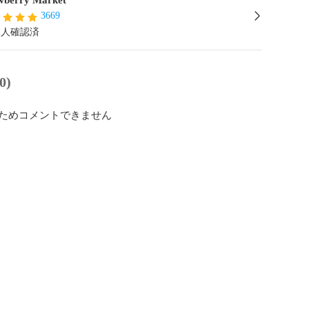
wberry Market
3669
本人確認済
0)
ためコメントできません