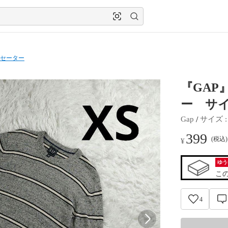
セーター
『GA
ー サイ
 / 
Gap
サイズ
 :
399
(税込
¥
ゆう
こ
4