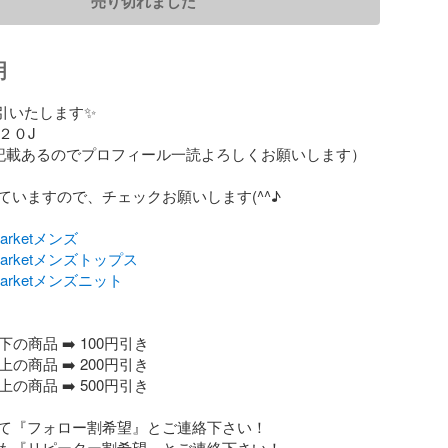
売り切れました
明
引いたします✨　　

２０J

記載あるのでプロフィール一読よろしくお願いします）

ていますので、チェックお願いします(^^♪

yMarketメンズ
ryMarketメンズトップス
ryMarketメンズニット
円以下の商品 ➡️ 100円引き

円以上の商品 ➡️ 200円引き

以上の商品 ➡️ 500円引き

て『フォロー割希望』とご連絡下さい！

も『リピーター割希望』とご連絡下さい！
