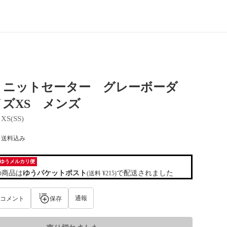
P』ニットセーター グレーボーダ
ズXS メンズ
 
XS(SS)
) 送料込み
ゆうメルカリ便
の商品は
ゆうパケットポスト
で配送されました
(送料 ¥215)
通報
コメント
保存