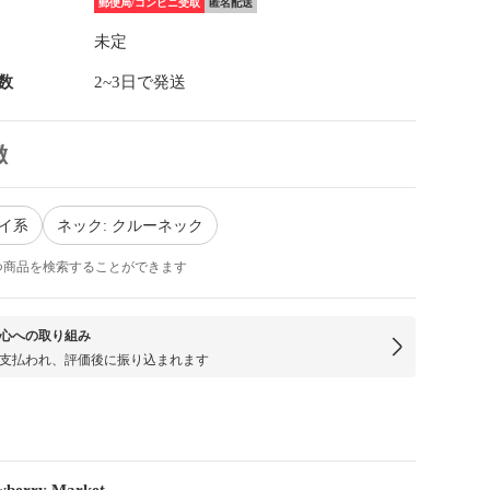
郵便局/コンビニ受取
匿名配送
未定
数
2~3日で発送
徴
レイ系
ネック: クルーネック
つ商品を検索することができます
心への取り組み
支払われ、評価後に振り込まれます