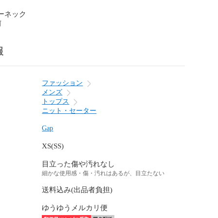
ルーネック
前
報
ファッション
メンズ
トップス
ニット・セーター
Gap
XS(SS)
目立った傷や汚れなし
細かな使用感・傷・汚れはあるが、目立たない
送料込み(出品者負担)
ゆうゆうメルカリ便