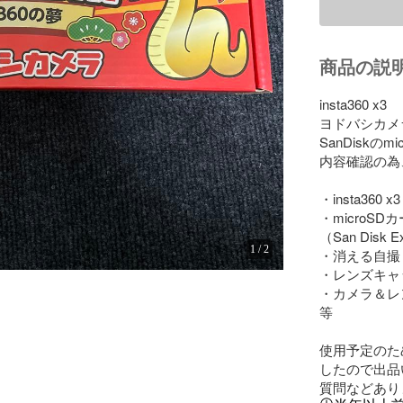
商品の説
insta360 x3

ヨドバシカメラ 
SanDiskの
内容確認の為
・insta360 x3
・microSDカ
（San Disk E
1
/
2
・消える自撮り
・レンズキャッ
・カメラ＆レ
等

使用予定のた
したので出品
質問などあり