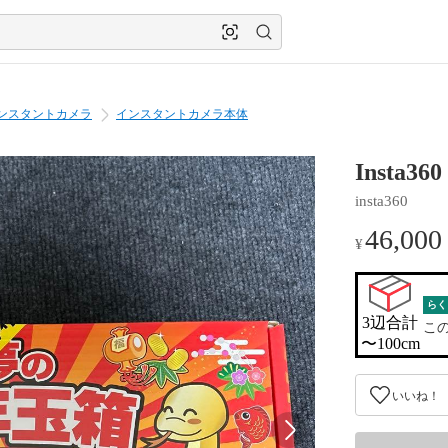
ンスタントカメラ
インスタントカメラ本体
Insta3
insta360
46,000
¥
らく
3辺合計

こ
〜100cm
いいね！