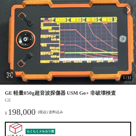
1
/
11
GE 軽量850g超音波探傷器 USM Go+ 非破壊検査
GE
198,000
(税込) 送料込み
¥
らくらくメルカリ便