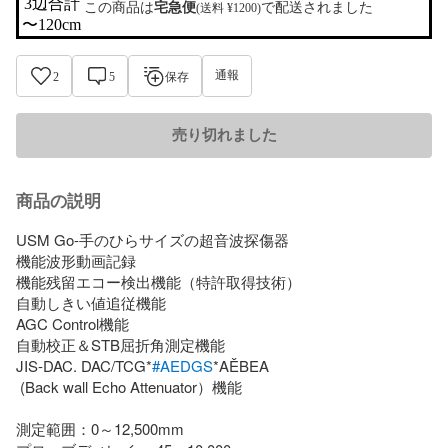
3辺合計

この商品は
宅急便
で配送されました
(送料 ¥1200)
〜120cm
通報
2
5
保存
売り切れました
商品の説明
USM Go-手のひらサイズの超音波探傷器

機能波形動画記録

機能残留エコー検出機能（特許取得技術） 

自動しきい値追従機能

AGC Control機能

自動校正＆STB屈折角測定機能

JIS-DAC. DAC/TCG*
#AEDGS
*AĚBEA

 (Back wall Echo Attenuator）機能

測定範囲：0～12,500mm
