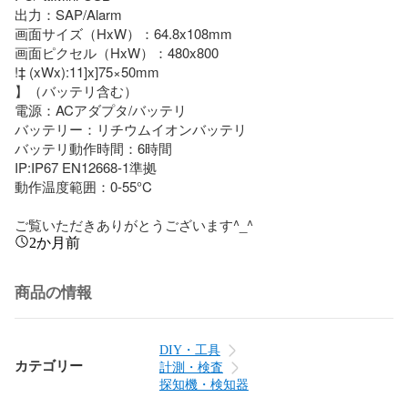
出力：SAP/Alarm

画面サイズ（HxW）：64.8x108mm

画面ピクセル（HxW）：480x800

!‡ (xWx):11]x]75×50mm

】（バッテリ含む）

電源：ACアダプタ/バッテリ

バッテリー：リチウムイオンバッテリ

バッテリ動作時間：6時間

IP:IP67 EN12668-1準拠

動作温度範囲：0-55°C

ご覧いただきありがとうございます^_^
2か月前
商品の情報
DIY・工具
カテゴリー
計測・検査
探知機・検知器