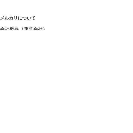
メルカリについて
会社概要（運営会社）
採用情報
プレスリリース
公式ブログ
プレスキット
メルカリUS
メルカリShops
m department（エムデパ）
ヘルプ
ヘルプセンター（ガイド・お問い合わせ）
メルカリShopsでショップを開設する
メルカリShops ショップ管理画面にログイン
メルカリShops出店者向けガイド
お問い合わせ一覧
フリーワードから商品をさがす
プライバシーと利用規約