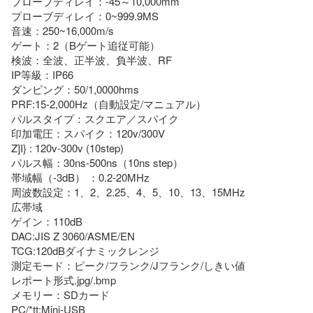
プローブディレイ：-45～10,000mm

プローブディレイ：0~999.9MS

音速：250~16,000m/s

ゲート：2（Bゲート追従可能）

検波：全波、正半波、負半波、RF

IP等級：IP66

ダンピング：50/1,0000hms

PRF:15-2,000Hz（自動設定/マニュアル）

パルスタイプ：スクエア／スパイク

印加電圧：スパイク：120v/300V

Z]I} : 120v-300v (10step)

パルス幅：30ns-500ns（10ns step）

帯域幅（-3dB） ：0.2-20MHz

周波数設定：1、2、2.25、4、5、10、13、15MHz

広帯域

ゲイン：110dB

DAC:JIS Z 3060/ASME/EN

TCG:120dBダイナミックレンジ

測定モード：ピーク/フランク/Jフランク/しきい値

レポート形式.jpg/.bmp

メモリー：SDカード

PC/*tt:Mini-USB
