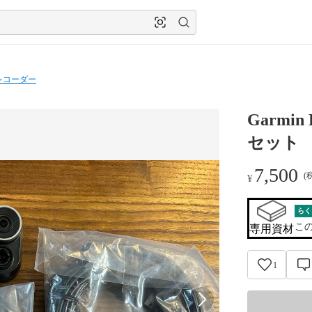
レコーダー
Garmi
セット
7,500
(
¥
らく
こ
専用資材
1