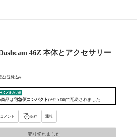
n Dashcam 46Z 本体とアクセサリー
税込) 送料込み
らくメルカリ便
の商品は
宅急便コンパクト
で配送されました
(送料 ¥450)
通報
コメント
保存
売り切れました