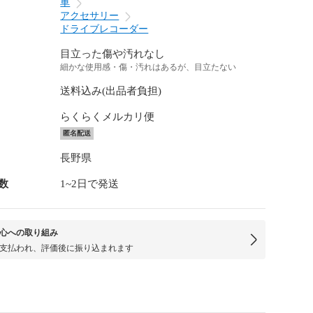
車
アクセサリー
ドライブレコーダー
目立った傷や汚れなし
細かな使用感・傷・汚れはあるが、目立たない
送料込み(出品者負担)
らくらくメルカリ便
匿名配送
長野県
数
1~2日で発送
心への取り組み
支払われ、評価後に振り込まれます