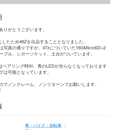
明
ありがとうございます。 

えしたため46Zを出品することとなりました。

写真の通りですが、47zについていた16GMicroSD×2
ーブル、シガーソケット、土台がついています。

してはペアリング時￼、青のLEDが光らなくなっております
グは可能となっています。

のでノンクレーム、ノンリターンでお願いします。
前
報
車・バイク・自転車