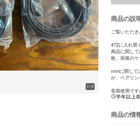
商品の説
ご覧いただき
47Zに入れ替
商品に関しては
枚、前後のケ
miniに関
が、ペアリン
1
/
6
長期使用です
半年以上
商品の情