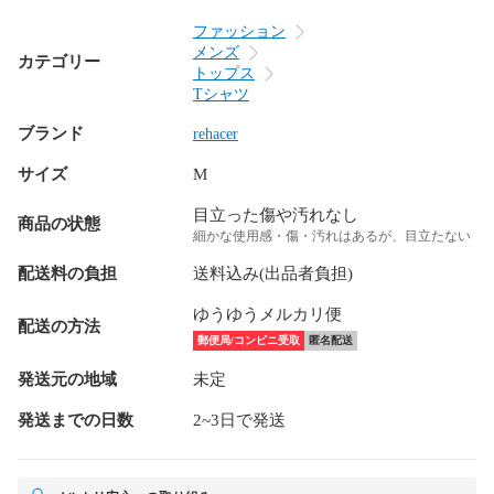
ファッション
メンズ
カテゴリー
トップス
Tシャツ
ブランド
rehacer
サイズ
M
目立った傷や汚れなし
商品の状態
細かな使用感・傷・汚れはあるが、目立たない
配送料の負担
送料込み(出品者負担)
ゆうゆうメルカリ便
配送の方法
郵便局/コンビニ受取
匿名配送
発送元の地域
未定
発送までの日数
2~3日で発送