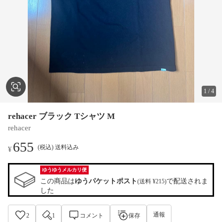
1
/
4
rehacer ブラック Tシャツ M
rehacer
655
(税込) 送料込み
¥
ゆうゆうメルカリ便
この商品は
ゆうパケットポスト
で配送されま
(送料 ¥215)
した
通報
2
1
コメント
保存