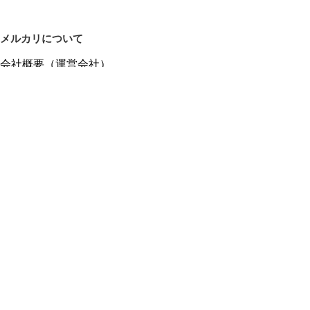
メルカリについて
会社概要（運営会社）
採用情報
プレスリリース
公式ブログ
プレスキット
メルカリUS
メルカリShops
m department（エムデパ）
ヘルプ
ヘルプセンター（ガイド・お問い合わせ）
メルカリShopsでショップを開設する
メルカリShops ショップ管理画面にログイン
メルカリShops出店者向けガイド
お問い合わせ一覧
フリーワードから商品をさがす
プライバシーと利用規約