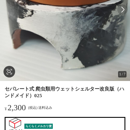
1
/
7
セパレート式 爬虫類用ウェットシェルター改良版（ハ
ンドメイド）025
2,300
(税込) 送料込み
¥
らくらくメルカリ便