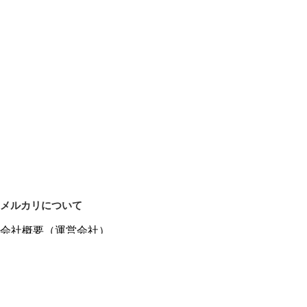
メルカリについて
会社概要（運営会社）
採用情報
プレスリリース
公式ブログ
プレスキット
メルカリUS