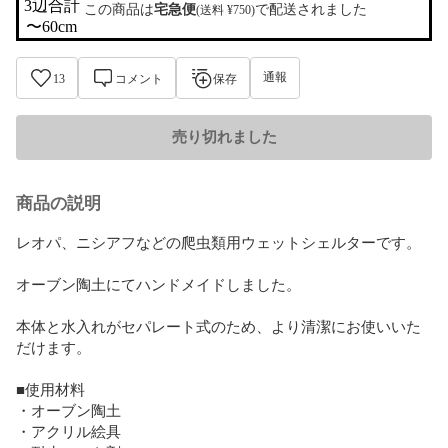
3辺合計

この商品は
宅急便
で配送されました
(送料 ¥750)
〜60cm
通報
13
コメント
保存
売り切れました
商品の説明
レオパ、ニシアフなどの爬虫類用ウェットシェルターです。

オーブン陶土にてハンドメイドしました。

本体と水入れがセパレート式のため、より清潔にお使いいた
だけます。

■使用材料

・オーブン陶土

・アクリル絵具
