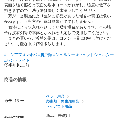
表面を強く擦ると表面の耐水コートが剥がれ、強度の低下を
招きますので、洗う際は優しく水洗いしてください。

・万が一当製品により生体に影響があった場合の責任は負い
かねます。（当方の生体は影響がでておりません）

・個体により水入れをひっくり返す場合があります。その場
合は接着剤等で本体と水入れを固定して使用してください。

・まとめ買いをご希望の際は、コメント欄にお申し付けくだ
さい。可能な限り値引き致します。

#ニシアフ
#レオパ
#爬虫類
#シェルター
#ウェットシェルター
#ハンドメイド
半年以上前
商品の情報
ペット用品
カテゴリー
爬虫類・両生類用品
レイアウト用品
新品、未使用
商品の状態