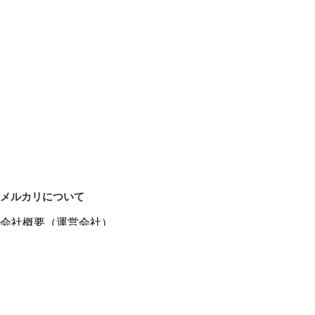
メルカリについて
会社概要（運営会社）
採用情報
プレスリリース
公式ブログ
プレスキット
メルカリUS
メルカリShops