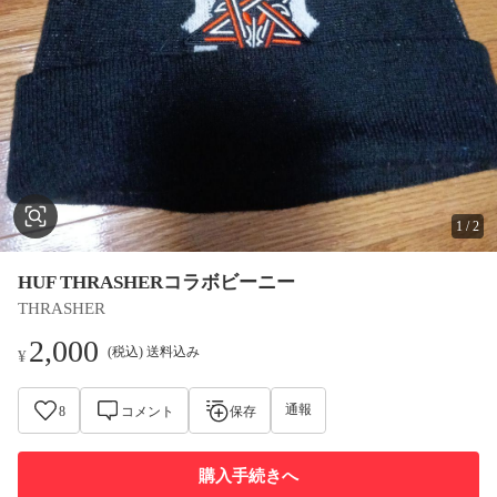
1
/
2
HUF THRASHERコラボビーニー
THRASHER
2,000
(税込) 送料込み
¥
通報
8
コメント
保存
購入手続きへ