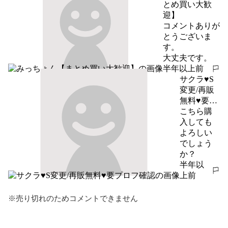
とめ買い大歓
迎】
コメントありが
とうございま
す。

大丈夫です。
半年以上前
報告する
サクラ♥S
変更/再販
無料♥要プ
ロフ確認
こちら購
入しても
よろしい
でしょう
か？
半年以
報告する
上前
※売り切れのためコメントできません