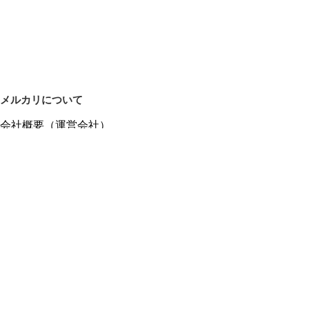
メルカリについて
会社概要（運営会社）
採用情報
プレスリリース
公式ブログ
プレスキット
メルカリUS
メルカリShops
m department（エムデパ）
ヘルプ
ヘルプセンター（ガイド・お問い合わせ）
メルカリShopsでショップを開設する
メルカリShops ショップ管理画面にログイン