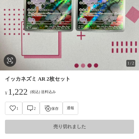
1
/
2
イッカネズミ AR 2枚セット
1,222
(税込) 送料込み
¥
通報
1
2
保存
売り切れました