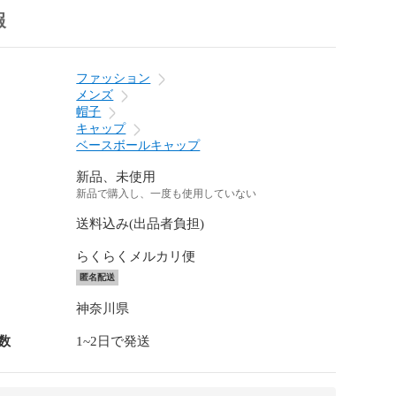
報
ファッション
メンズ
帽子
キャップ
ベースボールキャップ
新品、未使用
新品で購入し、一度も使用していない
送料込み(出品者負担)
らくらくメルカリ便
匿名配送
神奈川県
数
1~2日で発送