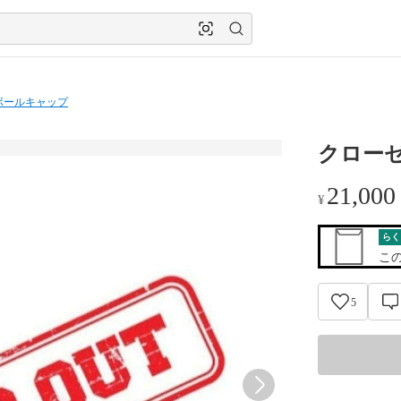
ボールキャップ
クロー
21,000
¥
らく
こ
5