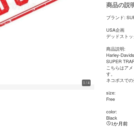
商品の説
ブランド: SUP
USA企画

デッドストック
商品説明:

Harley-
SUPER T
こちらはアメ
す。

ネコポスでの
1
/
4
size:

Free

color:

Black
1か月前