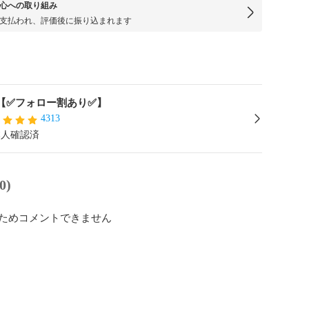
心への取り組み
支払われ、評価後に振り込まれます
A【✅フォロー割あり✅】
4313
本人確認済
0)
ためコメントできません