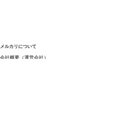
メルカリについて
会社概要（運営会社）
採用情報
プレスリリース
公式ブログ
プレスキット
メルカリUS
メルカリShops
m department（エムデパ）
ヘルプ
ヘルプセンター（ガイド・お問い合わせ）
メルカリShopsでショップを開設する
メルカリShops ショップ管理画面にログイン