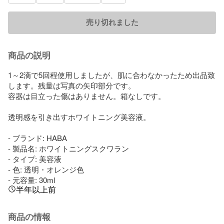
売り切れました
商品の説明
1～2滴で5回程使用しましたが、肌に合わなかったため出品致
します。残量は写真の矢印部分です。

容器は目立った傷はありません。箱なしです。

透明感を引き出すホワイトニング美容液。

- ブランド: HABA

- 製品名: ホワイトニングスクワラン

- タイプ: 美容液

- 色: 透明・オレンジ色

- 元容量: 30ml
半年以上前
商品の情報