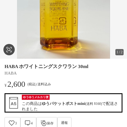
1
/
2
HABA ホワイトニングスクワラン 30ml
HABA
2,600
(税込) 送料込み
¥
ゆうゆうメルカリ便
この商品は
ゆうパケットポストmini
で配送さ
(送料 ¥160)
れました
通報
3
4
保存