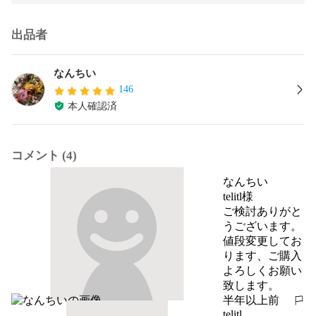
出品者
なんちい
146
本人確認済
コメント (4)
なんちい
telitl様

ご検討ありがと
うございます。

値段変更してお
ります、ご購入
よろしくお願い
致します。
半年以上前
報告する
telitl