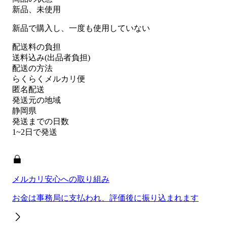
新品、未使用
新品で購入し、一度も使用していない
配送料の負担
送料込み(出品者負担)
配送の方法
らくらくメルカリ便
匿名配送
発送元の地域
静岡県
発送までの日数
1~2日で発送
メルカリ安心への取り組み
お金は事務局に支払われ、評価後に振り込まれます