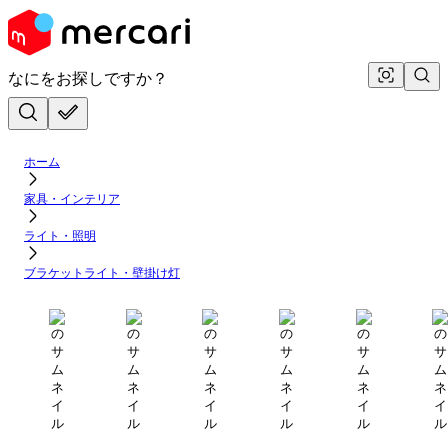
ホーム
家具・インテリア
ライト・照明
ブラケットライト・壁掛け灯