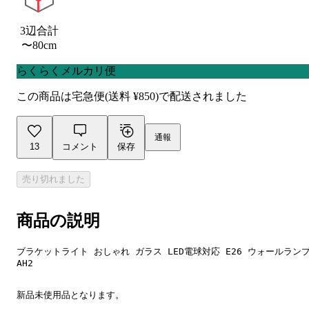
3辺合計

〜80cm
らくらくメルカリ便
この商品は
宅急便
(送料 ¥850)
で配送されました
通報
コメント
保存
13
売り切れました
商品の説明
ブラケットライト おしゃれ ガラス LED電球対応 E26 ウォールラン
AH2

新品未使用品となります。
