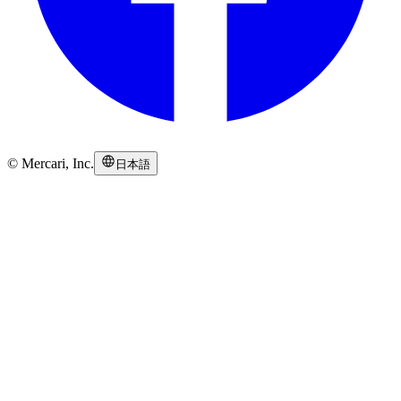
© Mercari, Inc.
日本語