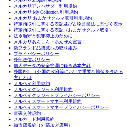
メルカリShops利用規約
メルカリアンバサダー利用規約
メルカリ My Collection 利用規約
メルカリ おまかせクルマ取引利用規約
特定商取引に関する表記及び古物営業法に基づく表示
特定商取引に関する表記（おまかせクルマ取引）
法令順守と犯罪抑止のために
メルカリあんしん・あんぜん宣言！
偽ブランド品撲滅への取り組み
プライバシーポリシー
外部送信ポリシー
個人データの安全管理に係る基本方針
外国PEPs（外国の政府等において重要な地位を占める
方）とは
メルペイ利用規約
メルペイクレジット利用規約
メルペイクレジットプライバシーポリシー
メルペイスマートマネー利用規約
メルペイスマートマネープライバシーポリシー
電磁交付規約
メルカード利用規約
加盟店規約（外部加盟店用）