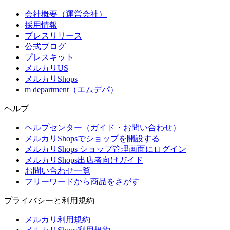
会社概要（運営会社）
採用情報
プレスリリース
公式ブログ
プレスキット
メルカリUS
メルカリShops
m department（エムデパ）
ヘルプ
ヘルプセンター（ガイド・お問い合わせ）
メルカリShopsでショップを開設する
メルカリShops ショップ管理画面にログイン
メルカリShops出店者向けガイド
お問い合わせ一覧
フリーワードから商品をさがす
プライバシーと利用規約
メルカリ利用規約