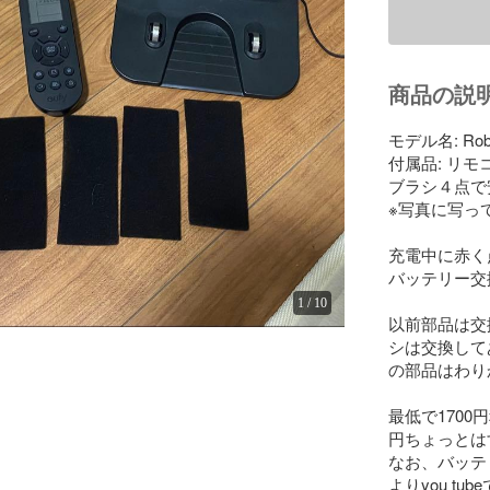
商品の説
モデル名: Robo
付属品: リ
ブラシ４点で
※写真に写っ
充電中に赤く
バッテリー交
1
/
10
以前部品は交
シは交換して
の部品はわり
最低で170
円ちょっとは
なお、バッテ
よりyou t