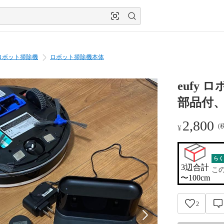
ロボット掃除機
ロボット掃除機本体
eufy 
部品付
2,800
(
¥
らく
3辺合計

こ
〜100cm
2