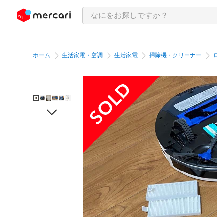
ンツにスキップ
ホーム
生活家電・空調
生活家電
掃除機・クリーナー