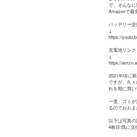
で、そんなに
Amazon
バッテリー交
↓

https://youtu
充電池リンク

↓

https://amzn.
2021年頃
ですが、久々
れを期に買い
一度、ゴミが
るのでおおま
以下は写真の
4枚目:既に