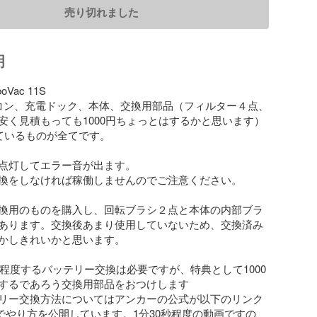
売り切れました
明
Vac 11S

モコン、充電ドック、本体、交換用部品（フィルター４点、
安く見積もっても1000円ちょっとはするかと思います）

ているものが全てです。

点灯してエラー音が出ます。

換をしなければ稼働しませんのでご注意ください。

換用のものを購入し、回転ブラシ２点と本体の内部ブラ
あります。交換後あまり使用していないため、交換済み
かしきれいかと思います。

0円程度するバッテリー交換は必要ですが、特典として1000
するであろう交換用部品をおつけします

リー交換方法についてはアンカーの公式が以下のリンク
ubeでやり方を公開しています。1分30秒程度の動画ですの