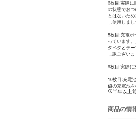
6枚目:実際
の状態でおつ
とはないため
し使用しました
8枚目:充電
っています。
タベタとテー
し訳ございま
9枚目:実際
10枚目:充電
値の充電池を
半年以上
商品の情