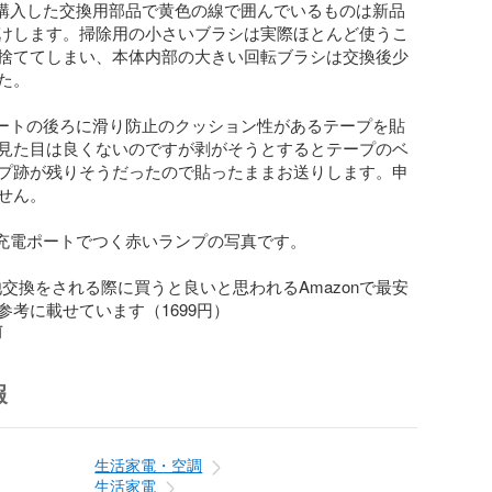
に購入した交換用部品で黄色の線で囲んでいるものは新品
けします。掃除用の小さいブラシは実際ほとんど使うこ
捨ててしまい、本体内部の大きい回転ブラシは交換後少
。

ポートの後ろに滑り防止のクッション性があるテープを貼
見た目は良くないのですが剥がそうとするとテープのベ
プ跡が残りそうだったので貼ったままお送りします。申
せん。

に充電ポートでつく赤いランプの写真です。

池交換をされる際に買うと良いと思われるAmazonで最安
参考に載せています（1699円）
前
報
生活家電・空調
生活家電