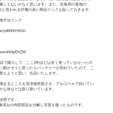
難しくないかなと思います。また、交換用の電池の
で最安と思われる評価の高い商品リンクも貼っておきます。

換方法リンク

.be/ydll94XHVGU

asia/d/b4pEKZW

に新品で購入して、ここ3年ほどは全く使っていなかったの
に動かそうと思ったらバッテリーが切れていたので、こ
替えようと思い、出品いたします。

溜まるところを洗浄後乾燥させ、アルコールで拭いてい
かな埃などは取り除いています。

説明です。

交換済みの内部部品を分解し写真を撮ったものです。
