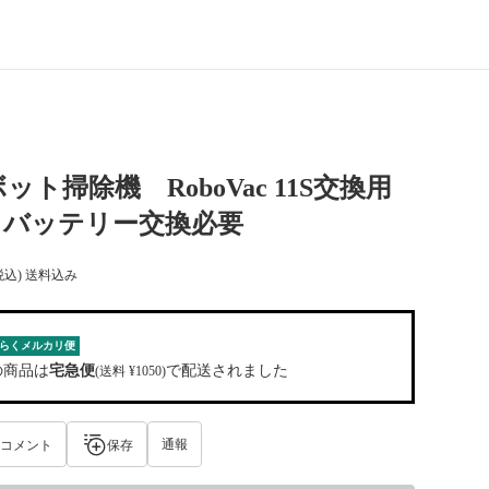
ロボット掃除機 RoboVac 11S交換用
、バッテリー交換必要
税込) 送料込み
らくメルカリ便
の商品は
宅急便
で配送されました
(送料 ¥1050)
通報
コメント
保存