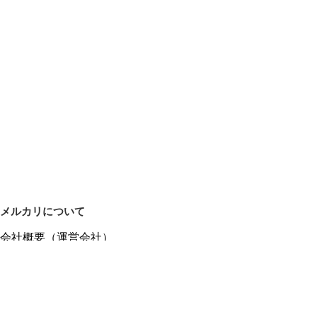
メルカリについて
会社概要（運営会社）
採用情報
プレスリリース
公式ブログ
プレスキット
メルカリUS