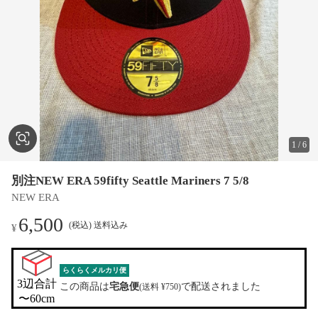
1
/
6
別注NEW ERA 59fifty Seattle Mariners 7 5/8
NEW ERA
6,500
(税込) 送料込み
¥
らくらくメルカリ便
3辺合計

この商品は
宅急便
で配送されました
(送料 ¥750)
〜60cm