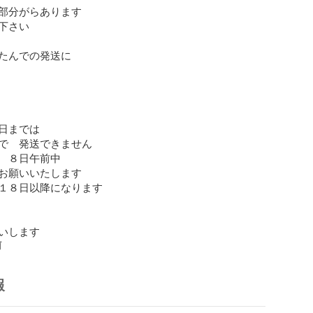
部分がらあります

下さい

たんでの発送に

日までは

で　発送できません

　８日午前中

お願いいたします

１８日以降になります

いします
前
報