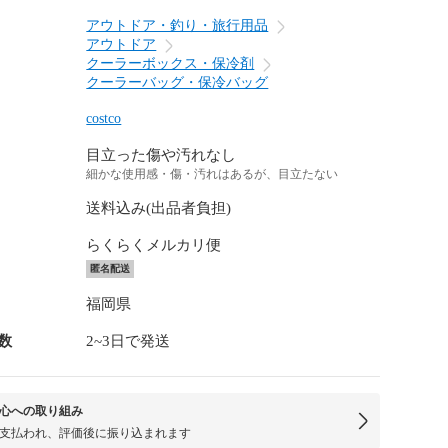
アウトドア・釣り・旅行用品
アウトドア
クーラーボックス・保冷剤
クーラーバッグ・保冷バッグ
costco
目立った傷や汚れなし
細かな使用感・傷・汚れはあるが、目立たない
送料込み(出品者負担)
らくらくメルカリ便
匿名配送
福岡県
数
2~3日で発送
心への取り組み
支払われ、評価後に振り込まれます