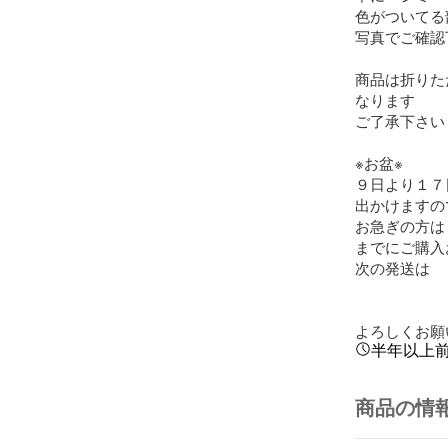
色がついてる
写真でご確認
商品は折りた
なります

ご了承下さい

※お盆※

９日より１７
出かけますの
お急ぎの方は
までにご購入
次の発送は　
よろしくお願
半年以上
商品の情