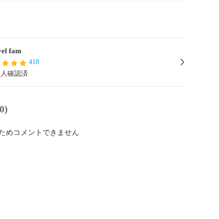
el fam
418
本人確認済
0)
ためコメントできません