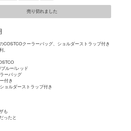
売り切れました
明
のCOSTCOクーラーバッグ、ショルダーストラップ付き
。

OSTCO

ー/ブルー/レッド

ーラーバッグ

パー付き

: ショルダーストラップ付き

も

だったと
