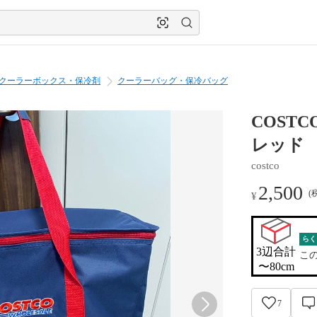
クーラーボックス・保冷剤
クーラーバッグ・保冷バッグ
COST
レッド
costco
2,500
(
¥
らく
3辺合計

こ
〜80cm
7