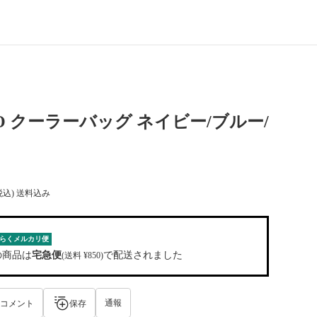
CO クーラーバッグ ネイビー/ブルー/
税込) 送料込み
らくメルカリ便
の商品は
宅急便
で配送されました
(送料 ¥850)
通報
コメント
保存