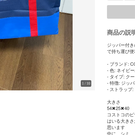
商品の説
ジッパー付き
で持ち運び便利
- ブランド: C
- 色: ネイビ
- タイプ: ク
- 特徴: ジッ
1
/
10
- ストラップ
大きさ

54✖︎25✖︎40

コストコのピザ
はいる大きさ
思います

中に　シミ　
