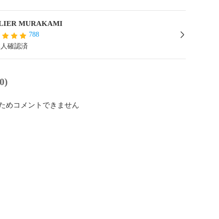
ATELIER MURAKAMI
788
本人確認済
0)
ためコメントできません