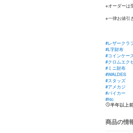
※オーダーは
※一律お値引
#レザークラ
#L字財布
#コインケー
#クロムエク
#ミニ財布
#WALDES
#スタッズ
#アメカジ
#バイカー
#htc
半年以上
商品の情