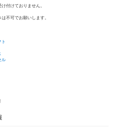
受け付けておりません。

きは不可でお願いします。

フト
ス
セル
前
報