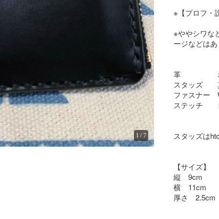
※【プロフ・
※ややシワな
ージなどはあ
革　　　　　
スタッズ　　
ファスナー　W
ステッチ　　
スタッズはh
1
/
7
【サイズ】

縦　9cm

横　11cm

厚さ　2.5c