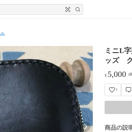
入れ
ミニL
ッズ 
5,000
(
¥
7
商品の説