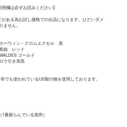
説明欄は必ずお読みください】

どがある為お試し価格での出品になります。ひどいダメ
りません。

ホーウィン・クロムエクセル　黒

真鍮　レッド

ALDES ゴールド

ロウ引き系黒

tc等でも使われているUS製の物を使用しております。

m（1番膨らんでいる箇所）
