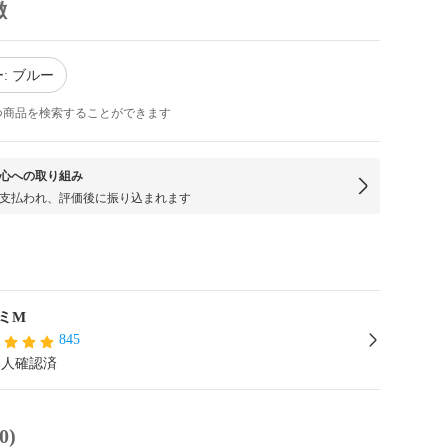
徴
: ブルー
つ商品を検索することができます
心への取り組み
支払われ、評価後に振り込まれます
ミM
845
本人確認済
0)