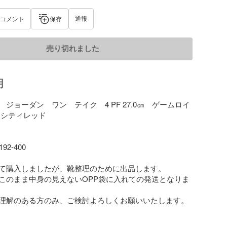
通報
コメント
保存
売り切れました
明
ジョーダン　ワン　テイク　4 PF 27.0㎝　ゲームロイ
シティレッド

2-400

て購入しましたが、靴整理のために出品します。

このまま中身の見えないOPP袋に入れての発送となりま
理解のある方のみ、ご検討よろしくお願いいたします。
