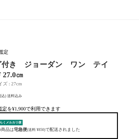
鑑定
グ付き ジョーダン ワン テイ
 27.0㎝
イズ
 : 
27cm
税込) 送料込み
鑑定
を¥1,900で利用できます
al-tag
らくメルカリ便
の商品は
宅急便
で配送されました
(送料 ¥850)