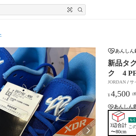
ー
あんしん
新品タ
ク 4 PF
 / 
JORDAN
サ
4,500
(
¥
あんしん
anshin-apprais
らく
3辺合計

こ
〜80cm