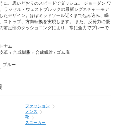
うに、思いどおりのスピードでダッシュ。 ジョーダン ワ
4は、ラッセル・ウェストブルックの最新シグネチャーモデ
したデザイン。ほぼミッドソール近くまで包み込み、瞬
、ストップ、方向転換を実現します。 また、反発力に優
Airの前足部のクッショニングにより、常に全力でプレーで
トナム

 + 合成樹脂 + 合成繊維 / ゴム底

··ブルー
前
報
ファッション
メンズ
靴
スニーカー