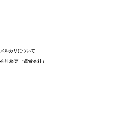
メルカリについて
会社概要（運営会社）
採用情報
プレスリリース
公式ブログ
プレスキット
メルカリUS
メルカリShops
m department（エムデパ）
ヘルプ
ヘルプセンター（ガイド・お問い合わせ）
メルカリShopsでショップを開設する