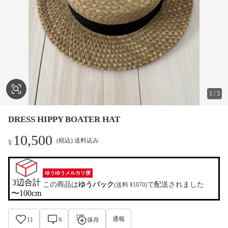
1
/
5
DRESS HIPPY BOATER HAT
10,500
(税込) 送料込み
¥
ゆうゆうメルカリ便
3辺合計

この商品は
ゆうパック
で配送されました
(送料 ¥1070)
〜100cm
通報
11
9
保存