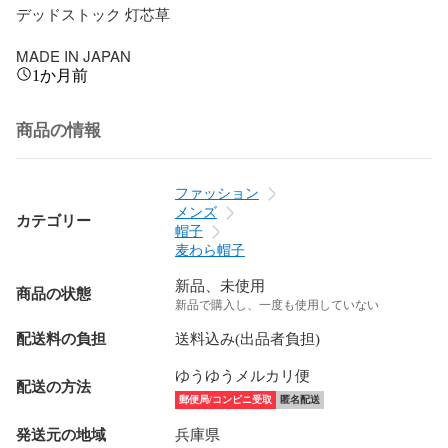
デッドストック 灯芯草

MADE IN JAPAN
1か月前
商品の情報
ファッション
メンズ
カテゴリー
帽子
麦わら帽子
新品、未使用
商品の状態
新品で購入し、一度も使用していない
配送料の負担
送料込み(出品者負担)
ゆうゆうメルカリ便
配送の方法
郵便局/コンビニ受取
匿名配送
発送元の地域
兵庫県