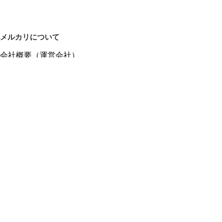
メルカリについて
会社概要（運営会社）
採用情報
プレスリリース
公式ブログ
プレスキット
メルカリUS
メルカリShops
m department（エムデパ）
ヘルプ
ヘルプセンター（ガイド・お問い合わせ）
メルカリShopsでショップを開設する
メルカリShops ショップ管理画面にログイン
メルカリShops出店者向けガイド
お問い合わせ一覧
フリーワードから商品をさがす
プライバシーと利用規約