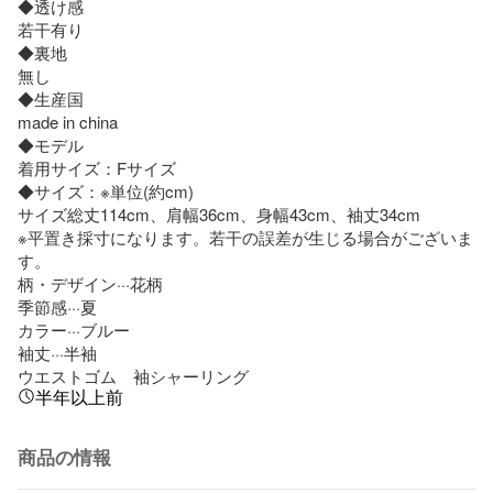
◆透け感

若干有り

◆裏地

無し

◆生産国

made in china

◆モデル

着用サイズ：Fサイズ

◆サイズ：※単位(約cm)

サイズ総丈114cm、肩幅36cm、身幅43cm、袖丈34cm

※平置き採寸になります。若干の誤差が生じる場合がございま
す。

柄・デザイン···花柄

季節感···夏

カラー···ブルー

袖丈···半袖

ウエストゴム　袖シャーリング
半年以上前
商品の情報