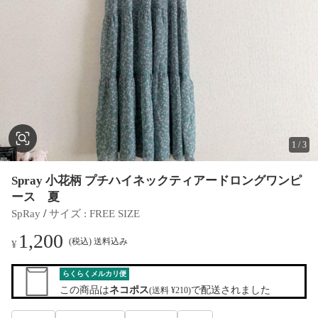
1
/
3
Spray 小花柄 プチハイネックティアードロングワンピ
ース 夏
 / 
SpRay
サイズ
 : 
FREE SIZE
1,200
(税込) 送料込み
¥
らくらくメルカリ便
この商品は
ネコポス
で配送されました
(送料 ¥210)