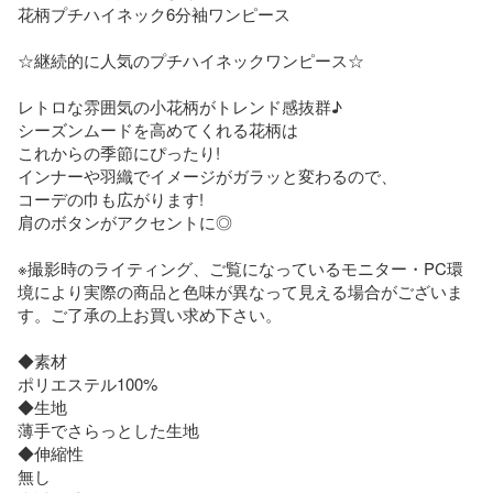
花柄プチハイネック6分袖ワンピース

☆継続的に人気のプチハイネックワンピース☆

レトロな雰囲気の小花柄がトレンド感抜群♪

シーズンムードを高めてくれる花柄は

これからの季節にぴったり!

インナーや羽織でイメージがガラッと変わるので、

コーデの巾も広がります!

肩のボタンがアクセントに◎

※撮影時のライティング、ご覧になっているモニター・PC環
境により実際の商品と色味が異なって見える場合がございま
す。ご了承の上お買い求め下さい。

◆素材

ポリエステル100%

◆生地

薄手でさらっとした生地

◆伸縮性

無し
