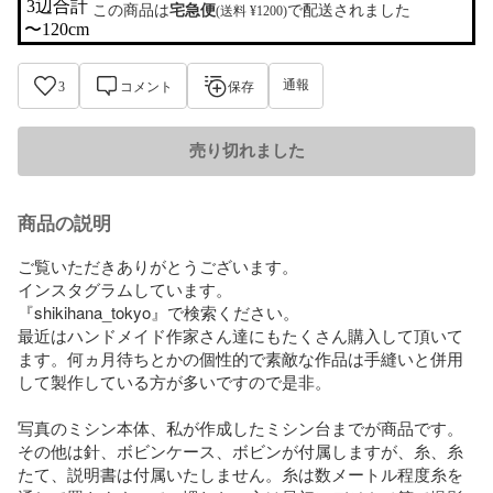
3辺合計

この商品は
宅急便
で配送されました
(送料 ¥1200)
〜120cm
通報
3
コメント
保存
売り切れました
商品の説明
ご覧いただきありがとうございます。

インスタグラムしています。

『shikihana_tokyo』で検索ください。

最近はハンドメイド作家さん達にもたくさん購入して頂いて
ます。何ヵ月待ちとかの個性的で素敵な作品は手縫いと併用
して製作している方が多いですので是非。

写真のミシン本体、私が作成したミシン台までが商品です。
その他は針、ボビンケース、ボビンが付属しますが、糸、糸
たて、説明書は付属いたしません。糸は数メートル程度糸を