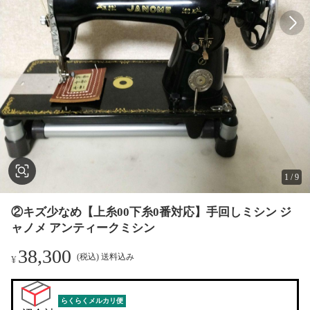
1
/
9
②キズ少なめ【上糸00下糸0番対応】手回しミシン ジ
ャノメ アンティークミシン
38,300
(税込) 送料込み
¥
らくらくメルカリ便