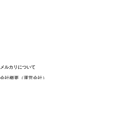
メルカリについて
会社概要（運営会社）
採用情報
プレスリリース
公式ブログ
プレスキット
メルカリUS
メルカリShops
m department（エムデパ）
ヘルプ