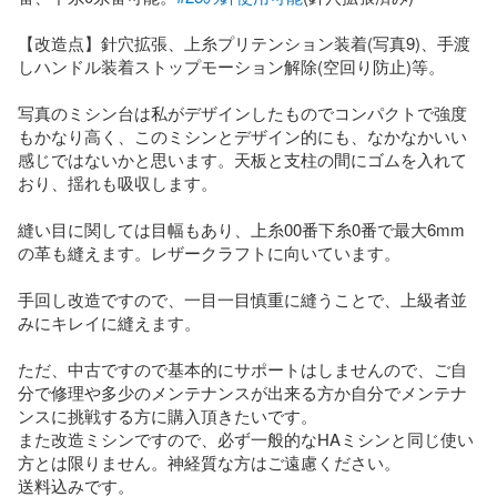
【改造点】針穴拡張、上糸プリテンション装着(写真9)、手渡
しハンドル装着ストップモーション解除(空回り防止)等。

写真のミシン台は私がデザインしたものでコンパクトで強度
もかなり高く、このミシンとデザイン的にも、なかなかいい
感じではないかと思います。天板と支柱の間にゴムを入れて
おり、揺れも吸収します。

縫い目に関しては目幅もあり、上糸00番下糸0番で最大6mm
の革も縫えます。レザークラフトに向いています。

手回し改造ですので、一目一目慎重に縫うことで、上級者並
みにキレイに縫えます。

ただ、中古ですので基本的にサポートはしませんので、ご自
分で修理や多少のメンテナンスが出来る方か自分でメンテナ
ンスに挑戦する方に購入頂きたいです。

また改造ミシンですので、必ず一般的なHAミシンと同じ使い
方とは限りません。神経質な方はご遠慮ください。

送料込みです。
