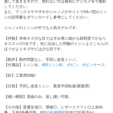
通して置きますので、慣れない方は最初にデジカメ等で撮影
してください。

また、アックスヤマザキやジャノメのサイトでHA-1型のミシ
ンの説明書をダウンロードし参考にしてください。

ジャノメのミシンの中でも人気モデルです。

【外観】本体キズ少な目ではずみ車に細かな錆程度でかなり
オススメの1台です。先に出品した同種のミシンよりこちらの
ほうがよりキズサビは少な目です。

【動作】動作問題なし。手回し改造ミシン。

【付属品】ミシン台、
#25ミシン針、ボビン、ボビンケース。
【針】工業用DB針

【仕様】手回し改造ミシン、垂直半回転釜(家庭用)

【縫い種類】直線のみ。返し縫い可能。

【その他】普通生地◎、厚物◎。レザークラフト◎上糸00
番、下糸0糸番可能。
#25の針使用可能
(針穴拡張済み)
