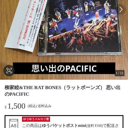
1
/
11
柳家睦&THE RAT BONES（ラットボーンズ） 思い出
のPACIFIC
1,500
(税込) 送料込み
¥
ゆうゆうメルカリ便
この商品は
ゆうパケットポストmini
で配送さ
(送料 ¥160)