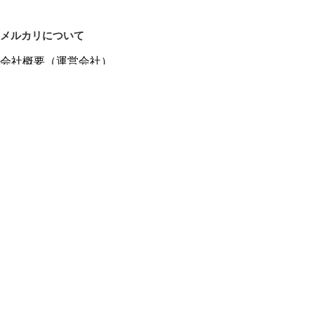
メルカリについて
会社概要（運営会社）
採用情報
プレスリリース
公式ブログ
プレスキット
メルカリUS
メルカリShops
m department（エムデパ）
ヘルプ
ヘルプセンター（ガイド・お問い合わせ）
メルカリShopsでショップを開設する
メルカリShops ショップ管理画面にログイン
メルカリShops出店者向けガイド
お問い合わせ一覧
フリーワードから商品をさがす
プライバシーと利用規約