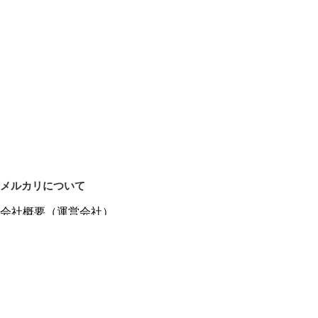
メルカリについて
会社概要（運営会社）
採用情報
プレスリリース
公式ブログ
プレスキット
メルカリUS
メルカリShops
m department（エムデパ）