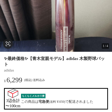
1
/
4
✨最終価格✨【青木宣親モデル】adidas 木製野球バッ
ト
adidas
6,299
(税込) 送料込み
¥
らくらくメルカリ便
3辺合計

この商品は
宅急便
で配送されました
(送料 ¥1050)
〜100cm