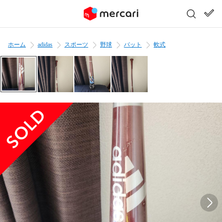
ホーム
adidas
スポーツ
野球
バット
軟式