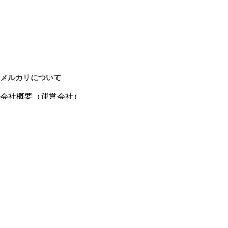
メルカリについて
会社概要（運営会社）
採用情報
プレスリリース
公式ブログ
プレスキット
メルカリUS
メルカリShops
m department（エムデパ）
ヘルプ
ヘルプセンター（ガイド・お問い合わせ）
メルカリShopsでショップを開設する
メルカリShops ショップ管理画面にログイン