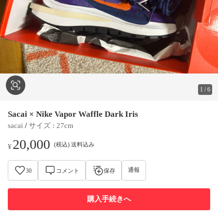
1
/
6
Sacai × Nike Vapor Waffle Dark Iris
 / 
sacai
サイズ
 : 
27cm
20,000
(税込) 送料込み
¥
通報
30
コメント
保存
購入手続きへ