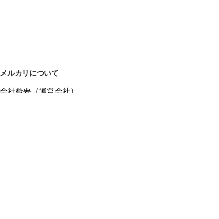
メルカリについて
会社概要（運営会社）
採用情報
プレスリリース
公式ブログ
プレスキット
メルカリUS
メルカリShops
m department（エムデパ）
ヘルプ
ヘルプセンター（ガイド・お問い合わせ）
メルカリShopsでショップを開設する
メルカリShops ショップ管理画面にログイン