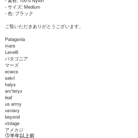
- 素材: 100% Nylon

- サイズ: Medium

- 色: ブラック

ご覧いただきありがとうございます。

Patagonia

mars

Level6

パタゴニア

マーズ

ecwcs

sekri

halys

arc'teryx

leaf

us army

usnavy

beyond

vintage

アメカジ
半年以上前