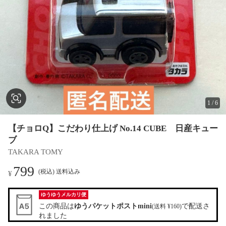
1
/
6
【チョロQ】こだわり仕上げ No.14 CUBE 日産キュー
ブ
TAKARA TOMY
799
(税込) 送料込み
¥
ゆうゆうメルカリ便
この商品は
ゆうパケットポストmini
で配送さ
(送料 ¥160)
れました