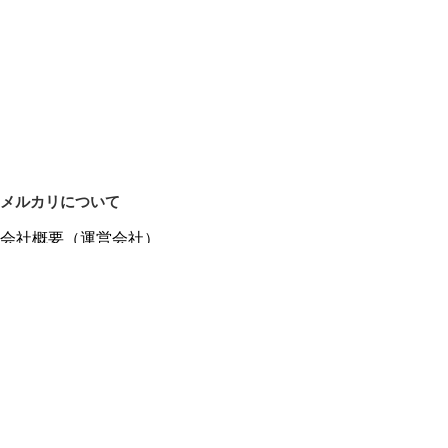
メルカリについて
会社概要（運営会社）
採用情報
プレスリリース
公式ブログ
プレスキット
メルカリUS
メルカリShops
m department（エムデパ）
ヘルプ
ヘルプセンター（ガイド・お問い合わせ）