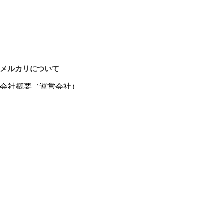
メルカリについて
会社概要（運営会社）
採用情報
プレスリリース
公式ブログ
プレスキット
メルカリUS
メルカリShops
m department（エムデパ）
ヘルプ
ヘルプセンター（ガイド・お問い合わせ）
メルカリShopsでショップを開設する
メルカリShops ショップ管理画面にログイン
メルカリShops出店者向けガイド