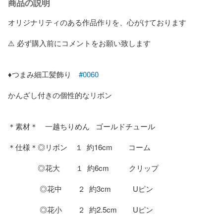
商品の説明
オリジナリティのある作品作りを、心がけております 

⚠️ 必ず購入前にコメントをお願い致します   

♦️つまみ細工髪飾り　
#0060
かんざし付きの個性的なリボン

＊素材＊　一越ちりめん   ゴールドチュール

＊仕様＊◎リボン    １  約16cm        コーム

               ◎花大        １  約6cm          クリップ

                ◎花中        ２  約3cm           Uピン

                ◎花小        ２  約2.5cm        Uピン
