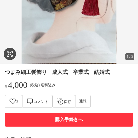
1
/
5
つまみ細工髪飾り 成人式 卒業式 結婚式
4,000
(税込) 送料込み
¥
通報
2
コメント
保存
購入手続きへ