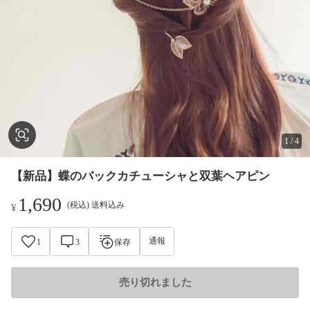
1
/
4
【新品】蝶のバックカチューシャと双葉ヘアピン
1,690
(税込) 送料込み
¥
通報
1
3
保存
売り切れました