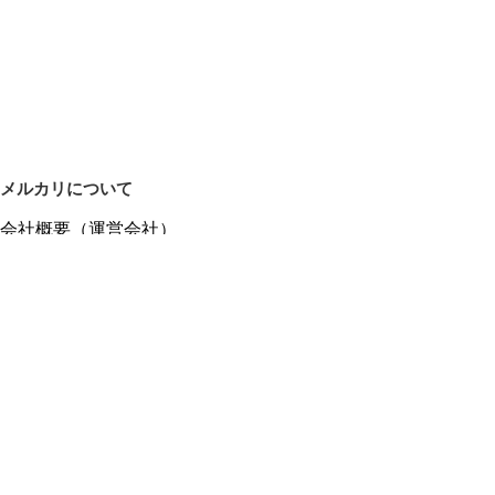
メルカリについて
会社概要（運営会社）
採用情報
プレスリリース
公式ブログ
プレスキット
メルカリUS
メルカリShops
m department（エムデパ）
ヘルプ
ヘルプセンター（ガイド・お問い合わせ）
メルカリShopsでショップを開設する