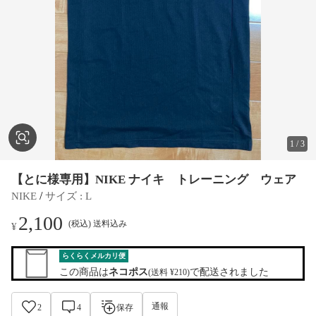
1
/
3
【とに様専用】NIKE ナイキ トレーニング ウェア
 / 
NIKE
サイズ
 : 
L
2,100
(税込) 送料込み
¥
らくらくメルカリ便
この商品は
ネコポス
で配送されました
(送料 ¥210)
通報
2
4
保存