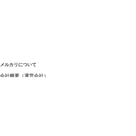
メルカリについて
会社概要（運営会社）
採用情報
プレスリリース
公式ブログ
プレスキット
メルカリUS
メルカリShops
m department（エムデパ）
ヘルプ